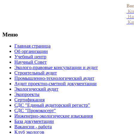
Воп
Ко
Нап
Кар
Меню
Главная страница
Об организации
Учебный центр
Научный Совет
Эколого-правовые консультации и аудит
Строительный аудит
Промышленно-технологический аудит
Аудит проектно-сметной документации
Экологический аудит
Экопроекты
Сертификация
СДС "Единый аудиторский регистр"
СДС "Промэкосерт"
Инженерно-экологические изыскания
База документации
Вакансии - работа
Клуб экологов