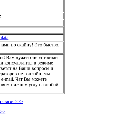
е
alata
 нами по скайпу! Это быстро,
нт!
Вам нужен оперативный
ши консультанты в режиме
тветят на Ваши вопросы и
ераторов нет онлайн, мы
 e-mail. Чат Вы можете
равом нижнем углу на любой
 связи >>>
>>>